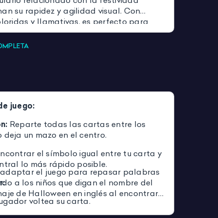
lario relacionado con la festividad
an su rapidez y agilidad visual. Con
oloridas y llamativas, es perfecto para
as o grupos pequeños, fomentando la
ncentración y la interacción en inglés.
COMPLETA
 en clase, en rincones de juegos o en casa.
de juego:
n:
Reparte todas las cartas entre los
 deja un mazo en el centro.
ncontrar el símbolo igual entre tu carta y
ntral lo más rápido posible.
adaptar el juego para repasar palabras
endo a los niños que digan el nombre del
r:
naje de Halloween en inglés al encontrar
ugador voltea su carta.
.