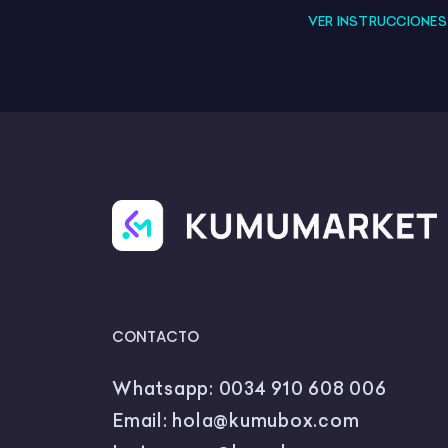
Cuando
VER INSTRUCCIONE
la cart
Si algu
vuelve 
Ganador:
E
juego es el
CONTACTO
Whatsapp:
0034 910 608 006
Email:
hola@kumubox.com