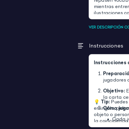
repasen vocabu
mientras entren
ilustraciones c
jugar en parej
atención, la co
VER DESCRIPCIÓN 
Ideal para usar
Instrucciones
Instrucciones 
Preparació
jugadores o
Objetivo:
E
la carta ce
💡
Tip:
Puedes 
en inglés, pidi
Cómo juga
objeto o perso
Cada j
la coincidencia