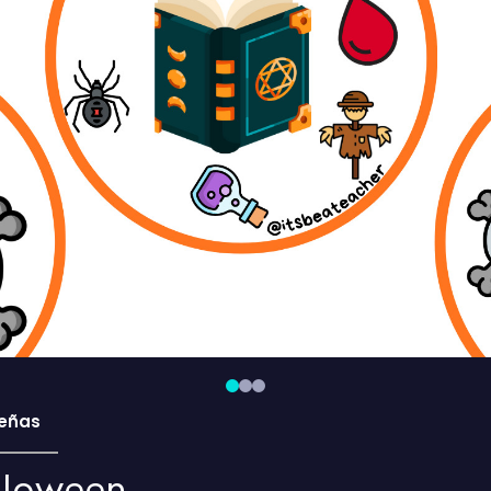
eñas
lloween