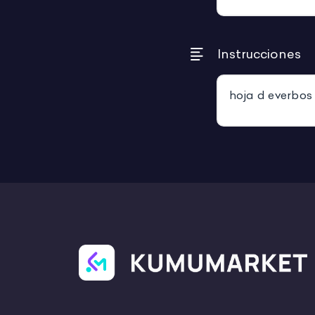
Instrucciones
hoja d everbos 