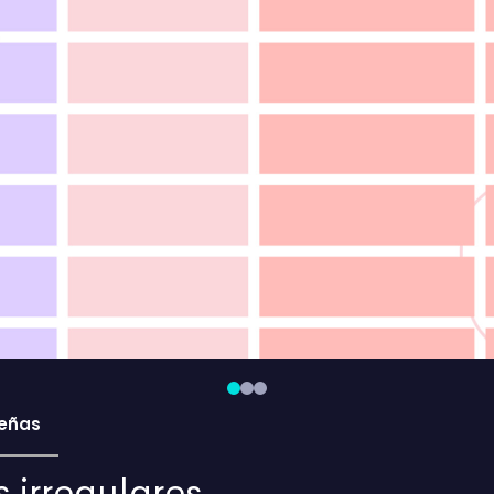
eñas
 irregulares