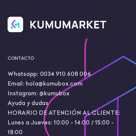
CONTACTO
Whatsapp:
0034 910 608 006
Email:
hola@kumubox.com
Instagram:
@kumubox
Ayuda y dudas
HORARIO DE ATENCIÓN AL CLIENTE:
Lunes a Jueves: 10:00 - 14:00 / 15:00 -
18:00