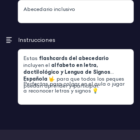
Abecedario inclusivo
Instrucciones
Estas
flashcards del abecedario
incluyen el
alfabeto en letra,
dactilológico y Lengua de Signos
Española
🤟 para que todos los peques
Perfectas para colgar en el aula o jugar
puedan aprender y participar.
a reconocer letras y signos 💡