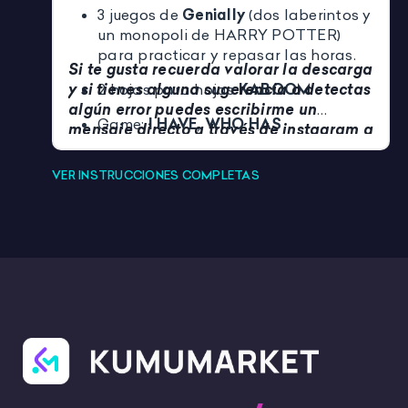
3 juegos de
Genially
(dos laberintos y
un monopoli de HARRY POTTER)
para practicar y repasar las horas.
Si te gusta recuerda valorar la descarga
y si tienes alguna sugerencia o detectas
2 hojas para hojas
KABOOM
.
algún error puedes escribirme un
Game:
I HAVE, WHO HAS
mensaje directo a través de instagram a
@legarluteacher.🖤
VER INSTRUCCIONES COMPLETAS