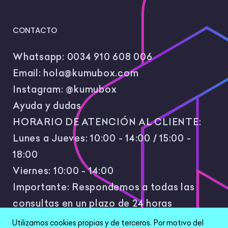
CONTACTO
Whatsapp:
0034 910 608 006
Email:
hola@kumubox.com
Instagram:
@kumubox
Ayuda y dudas
HORARIO DE ATENCIÓN AL CLIENTE:
Lunes a Jueves: 10:00 - 14:00 / 15:00 -
18:00
Viernes: 10:00 - 14:00
Importante: Respondemos a todas las
consultas en un plazo de 24 horas
laborales.
Utilizamos cookies propias y de terceros. Por motivo del