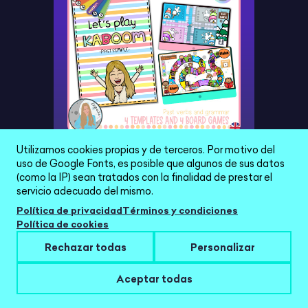
PAST VERBS- KABOOM AND
Utilizamos cookies propias y de terceros. Por motivo del
GENIALLY GAMES
uso de Google Fonts, es posible que algunos de sus datos
(como la IP) sean tratados con la finalidad de prestar el
2,00 €
servicio adecuado del mismo.
Política de privacidad
Términos y condiciones
Política de cookies
Rechazar todas
Personalizar
Aceptar todas