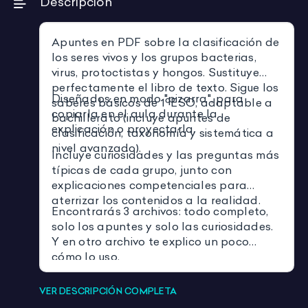
Descripción
Apuntes en PDF sobre la clasificación de
los seres vivos y los grupos bacterias,
virus, protoctistas y hongos. Sustituye
perfectamente el libro de texto. Sigue los
Diseñados en modo "pizarra", para
saberes básicos de 1ºESO, adaptable a
copiarla en el aula durante la
bachillerato (incluye apuntes de
explicación o proyectarla.
clasificación, taxonomía y sistemática a
nivel avanzado).
Incluye curiosidades y las preguntas más
típicas de cada grupo, junto con
explicaciones competenciales para
aterrizar los contenidos a la realidad.
Encontrarás 3 archivos: todo completo,
solo los apuntes y solo las curiosidades.
Y en otro archivo te explico un poco
cómo lo uso.
VER DESCRIPCIÓN COMPLETA