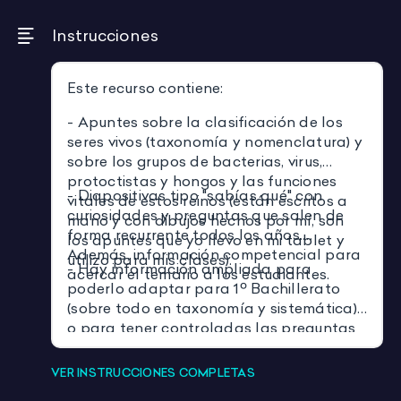
Instrucciones
Este recurso contiene:
- Apuntes sobre la clasificación de los
seres vivos (taxonomía y nomenclatura) y
sobre los grupos de bacterias, virus,
protoctistas y hongos y las funciones
- Diapositivas tipo "sabías qué" con
vitales de estos reinos (están escritos a
curiosidades y preguntas que salen de
mano y con dibujos hechos por mí, son
forma recurrente todos los años.
los apuntes que yo llevo en mi tablet y
Además, información competencial para
utilizo para mis clases).
- Hay información ampliada para
acercar el temario a los estudiantes.
poderlo adaptar para 1º Bachillerato
(sobre todo en taxonomía y sistemática)
o para tener controladas las preguntas
de aquellos estudiantes más curiosos ;).
VER INSTRUCCIONES COMPLETAS