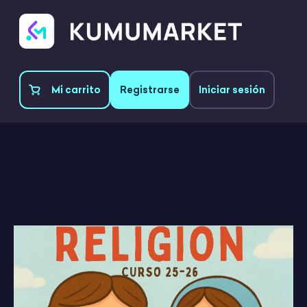
Mi carrito
Registrarse
Iniciar sesión