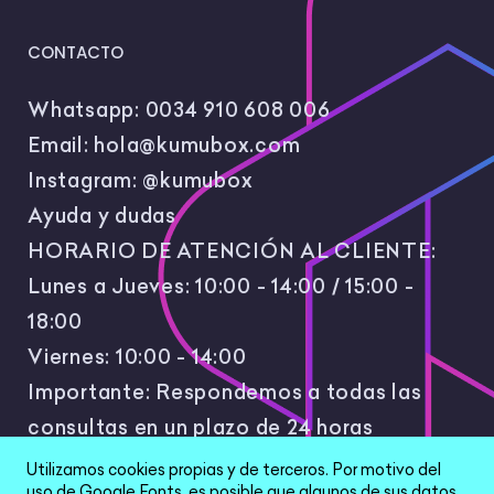
CONTACTO
Whatsapp:
0034 910 608 006
Email:
hola@kumubox.com
Instagram:
@kumubox
Ayuda y dudas
HORARIO DE ATENCIÓN AL CLIENTE:
Lunes a Jueves: 10:00 - 14:00 / 15:00 -
18:00
Viernes: 10:00 - 14:00
Importante: Respondemos a todas las
consultas en un plazo de 24 horas
laborales.
Utilizamos cookies propias y de terceros. Por motivo del
uso de Google Fonts, es posible que algunos de sus datos