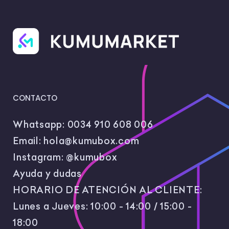
CONTACTO
Whatsapp:
0034 910 608 006
Email:
hola@kumubox.com
Instagram:
@kumubox
Ayuda y dudas
HORARIO DE ATENCIÓN AL CLIENTE:
Lunes a Jueves: 10:00 - 14:00 / 15:00 -
18:00