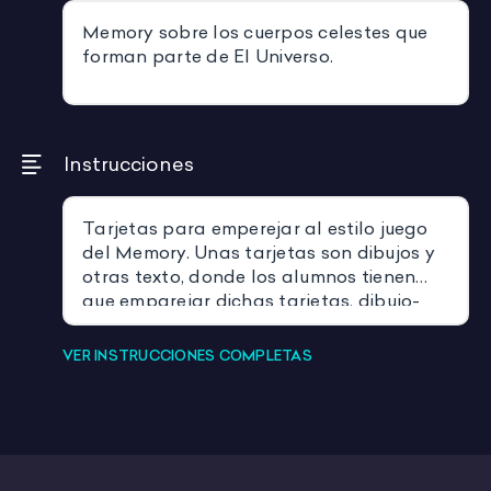
Memory sobre los cuerpos celestes que
forman parte de El Universo.
Instrucciones
Tarjetas para emperejar al estilo juego
del Memory. Unas tarjetas son dibujos y
otras texto, donde los alumnos tienen
que emparejar dichas tarjetas, dibujo-
texto, para conseguir el mayor número de
parejas sobre los cuerpos celestes.
VER INSTRUCCIONES COMPLETAS