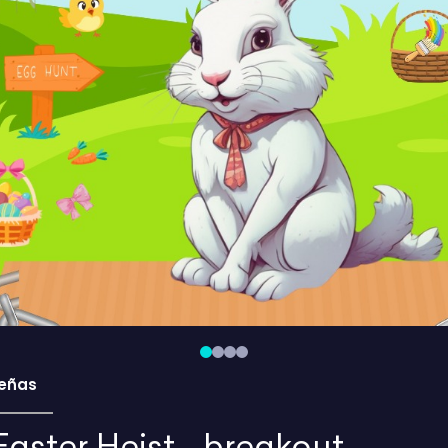
eñas
aster Heist - breakout