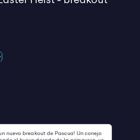
y
 un nuevo breakout de Pascua! Un conejo