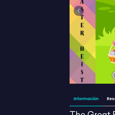
Previous
Información
Res
The Great E