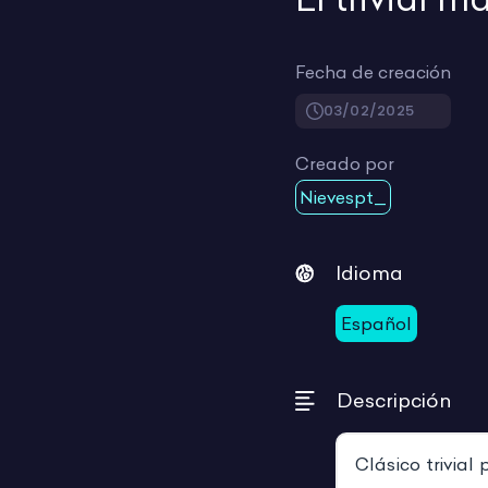
Fecha de creación
03/02/2025
Creado por
Nievespt_
Idioma
Español
Descripción
Clásico trivia