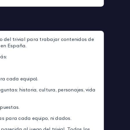
go del trivial para trabajar contenidos de
 en España.
ás:
ara cada equipo).
guntas: historia, cultura, personajes, vida
spuestas.
has para cada equipo, ni dados.
parecida al juego del trivial. Todos los