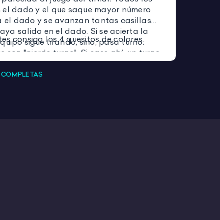
 el dado y el que saque mayor número
a el dado y se avanzan tantas casillas
ya salido en el dado. Si se acierta la
es consiga los 4 quesitos de colores.
quipo sigue tirando, sino, pasa turno.
s son "pierde turno". Si caes ahí, un turno
S COMPLETAS