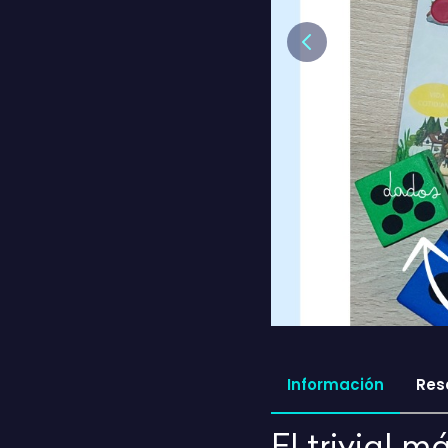
Previous
Información
Res
El trivial 