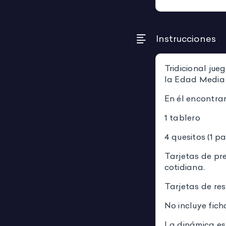
Instrucciones
Tridicional jue
la Edad Media
En él encontrar
1 tablero
4 quesitos (1 p
Tarjetas de pre
cotidiana.
Tarjetas de re
No incluye fic
La dinámica es 