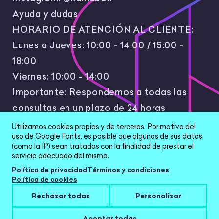
Ayuda y dudas
HORARIO DE ATENCIÓN AL CLIENTE:
Lunes a Jueves: 10:00 - 14:00 / 15:00 -
18:00
Viernes: 10:00 - 14:00
Importante: Respondemos a todas las
consultas en un plazo de 24 horas
laborales.
Utilizamos cookies propias y de terceros. Por motivo del
uso de Google Fonts, es posible que algunos de sus datos
(como la IP) sean tratados con la finalidad de prestar el
servicio adecuado del mismo.
Política de privacidad
Términos y condiciones
Política de cookies
All Rights Reserved © 2026 |
Política de
Rechazar todas
Personalizar
privacidad
|
Términos y condiciones
|
Aviso Legal
|
Configurar cookies
Aceptar todas