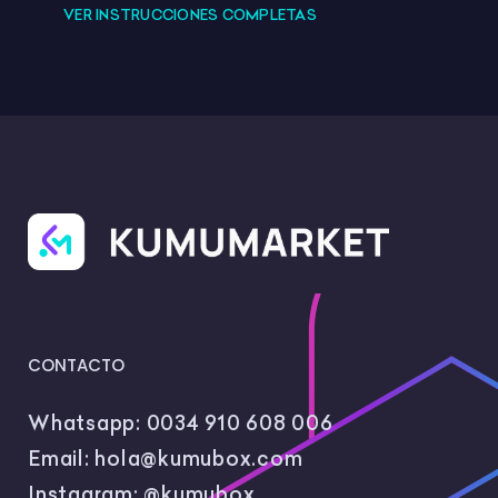
VER INSTRUCCIONES COMPLETAS
resolver el código final y, por último, las
soluciones al
breakout
.
CONTACTO
Whatsapp:
0034 910 608 006
Email:
hola@kumubox.com
Instagram:
@kumubox