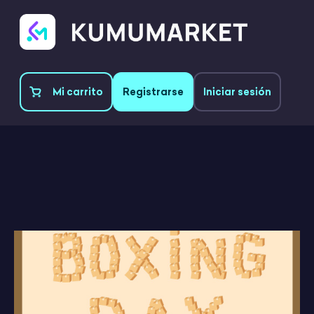
Mi carrito
Registrarse
Iniciar sesión