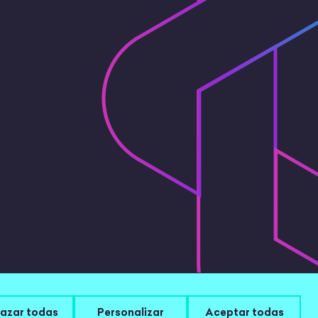
 Legal
|
Configurar cookies
azar todas
Personalizar
Aceptar todas