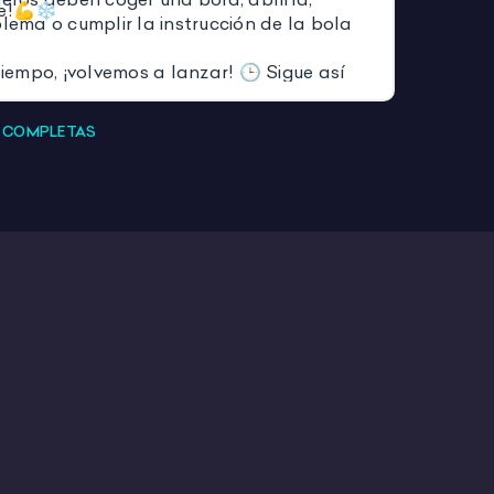
ve!💪❄️
blema o cumplir la instrucción de la bola
iempo, ¡volvemos a lanzar! 🕒 Sigue así
r la hoja de registro o hasta que acabe
S COMPLETAS