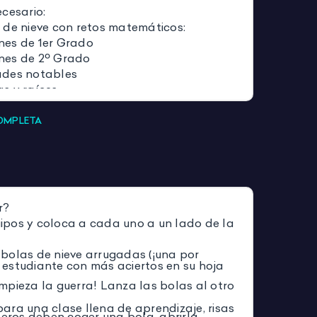
cesario:
 de nieve con retos matemáticos:
nes de 1er Grado
nes de 2º Grado
ades notables
s y raíces
 en blanco para personalizar.
castigo con instrucciones divertidas.
COMPLETA
respuestas y soluciones.
ompleta tu hoja de registro con el mayor
respuestas correctas.
r?
uipos y coloca a cada uno a un lado de la
 bolas de nieve arrugadas (¡una por
 estudiante con más aciertos en su hoja
empieza la guerra! Lanza las bolas al otro
ara una clase llena de aprendizaje, risas
eros deben coger una bola, abrirla,