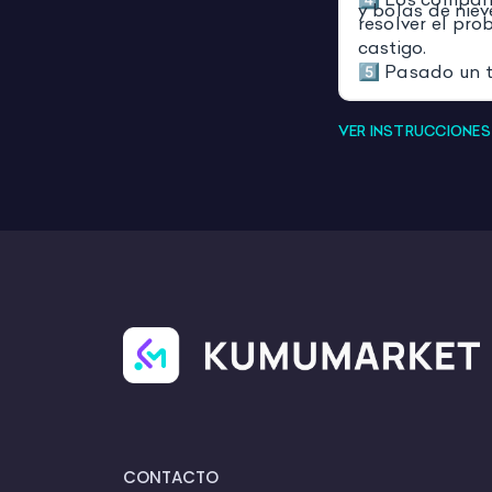
y bolas de nie
resolver el pro
castigo.
5️⃣ Pasado un t
hasta completa
el tiempo.
VER INSTRUCCIONE
CONTACTO