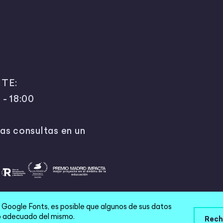
TE:
 - 18:00
as consultas en un
e Google Fonts, es posible que algunos de sus datos
 |
Política de privacidad
|
Términos y condiciones
|
Aviso
cio adecuado del mismo.
Rech