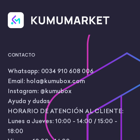
CONTACTO
Whatsapp:
0034 910 608 006
Email:
hola@kumubox.com
Instagram:
@kumubox
Ayuda y dudas
HORARIO DE ATENCIÓN AL CLIENTE:
Lunes a Jueves: 10:00 - 14:00 / 15:00 -
18:00