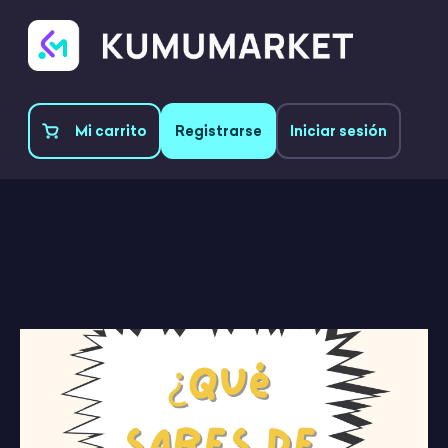
Mi carrito
Registrarse
Iniciar sesión