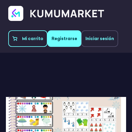
Mi carrito
Registrarse
Iniciar sesión