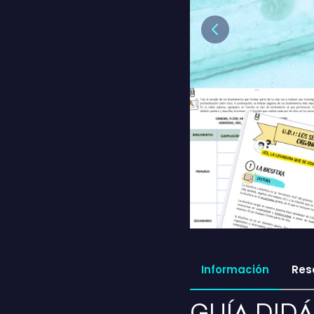
Previous
Información
Res
GUÍA DID