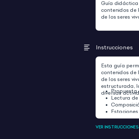
Guía didáctica
contenidos de 
de los seres vi
Instrucciones
Esta guía permi
contenidos de 
de los seres vi
estructurada, 
Propuesta 
diversas activ
Lectura de
Composició
Estaciones
Funciones v
Clasificaci
VER INSTRUCCIONE