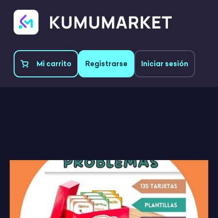
Mi carrito
Registrarse
Iniciar sesión