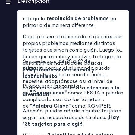
Descripción
rabaja la
resolución de problemas
en
primaria de manera diferente.
Deja que sea el alumnado el que cree sus
propios problemas mediante distintas
tarjetas que sirvan como guión. Luego lo
tienen que escribir y resolver, trabajando
Se puede usar
de 2º a 6º de
así distintas habilidades básicas
primaria
porque el alumando puede
y
mejorando su motivación y
hacerlo tan difícil o sencillo como
razonamiento.
necesite, adaptánsose así al nivel de
Puedes usar las tarjetas
cada uno favoreciendo la
atención a la
de
"Operaciones"
como: RESTA o puedes
diversidad.
complicarlo usando las tarjetas
de
"Palabra Clave"
como: ROMPER.
Además, puedes añadir o quitar tarjetas
según las necesidades de tu clase.
¡Hay
135 tarjetas para elegir!.