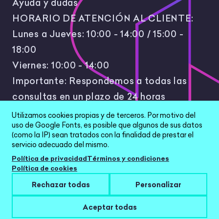
Ayuda y dudas
HORARIO DE ATENCIÓN AL CLIENTE:
Lunes a Jueves: 10:00 - 14:00 / 15:00 -
18:00
Viernes: 10:00 - 14:00
Importante: Respondemos a todas las
consultas en un plazo de 24 horas
laborales.
Utilizamos cookies propias y de terceros. Por motivo del
uso de Google Fonts, es posible que algunos de sus datos
(como la IP) sean tratados con la finalidad de prestar el
servicio adecuado del mismo.
Política de privacidad
Términos y condiciones
Política de cookies
All Rights Reserved © 2026 |
Política de
Rechazar todas
Personalizar
privacidad
|
Términos y condiciones
|
Aviso Legal
|
Configurar cookies
Aceptar todas