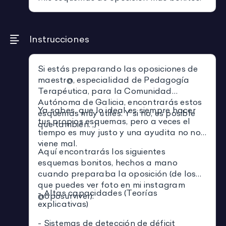
Instrucciones
Si estás preparando las oposiciones de
maestr@, especialidad de Pedagogía
Terapéutica, para la Comunidad
Autónoma de Galicia, encontrarás estos
Ya sabes, que lo ideal es siempre hacer
esquemas muy útiles. Y si no, es posible
tus propios esquemas, pero a veces el
que también. ;)
tiempo es muy justo y una ayudita no nos
viene mal.
Aquí encontrarás los siguientes
esquemas bonitos, hechos a mano
cuando preparaba la oposición (de los
que puedes ver foto en mi instagram
- Altas capacidades (Teorías
@oposurviver):
explicativas)
- Sistemas de detección de déficit