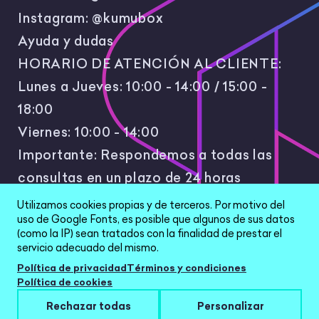
Instagram:
@kumubox
Ayuda y dudas
HORARIO DE ATENCIÓN AL CLIENTE:
Lunes a Jueves: 10:00 - 14:00 / 15:00 -
18:00
Viernes: 10:00 - 14:00
Importante: Respondemos a todas las
consultas en un plazo de 24 horas
laborales.
Utilizamos cookies propias y de terceros. Por motivo del
uso de Google Fonts, es posible que algunos de sus datos
(como la IP) sean tratados con la finalidad de prestar el
servicio adecuado del mismo.
Política de privacidad
Términos y condiciones
Política de cookies
All Rights Reserved © 2026 |
Política de
Rechazar todas
Personalizar
privacidad
|
Términos y condiciones
|
Aviso Legal
|