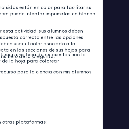
cluidas están en color para facilitar su
 pero puede intentar imprimirlas en blanco
 esta actividad, sus alumnos deben
respuesta correcta entre las opciones
eben usar el color asociado a la
ecta en las secciones de sus hojas para
 tienen una hoja de respuestas con la
l número de la pregunta.
r de la hoja para colorear.
recurso para la ciencia con mis alumnos
n otras plataformas: