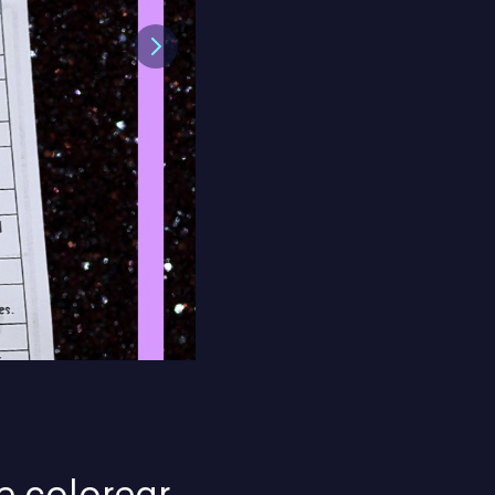
Next
e colorear