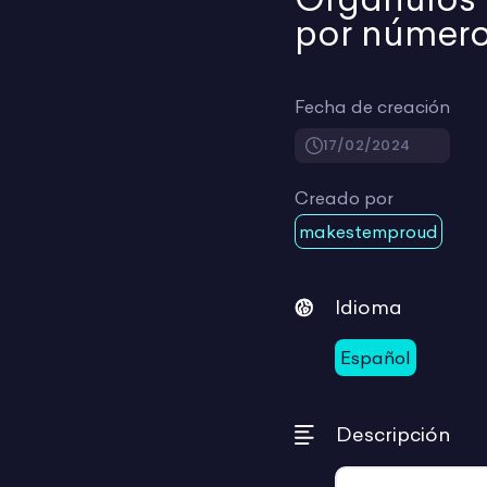
por númer
Fecha de creación
17/02/2024
Creado por
makestemproud
Idioma
Español
Descripción