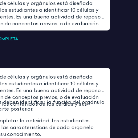
 de células y orgánulos está diseñada
os estudiantes a identificar 10 células y
rentes. Es una buena actividad de repaso,
ón de conceptos previos, o de evaluación
los contenidos de las células y sus
COMPLETA
 de células y orgánulos está diseñada
os estudiantes a identificar 10 células y
rentes. Es una buena actividad de repaso,
ón de conceptos previos, o de evaluación
 deben identificar la función del orgánulo
los contenidos de las células y sus
arte posterior.
pletar la actividad, los estudiantes
r las características de cada organelo
 su conocimiento.