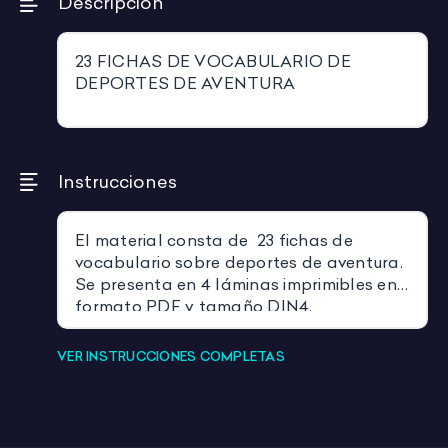
Descripción
23 FICHAS DE VOCABULARIO DE
DEPORTES DE AVENTURA
Instrucciones
El material consta de 23 fichas de
vocabulario sobre deportes de aventura.
Se presenta en 4 láminas imprimibles en
formato PDF y tamaño DIN4.
Necesitaremos sólo imprimir y recortar
las fichas. Se pueden recortar también
VER INSTRUCCIONES COMPLETAS
cada ficha por la mitad para utilizarlas
a modo de juego uniendo la imagen con
su nombre.