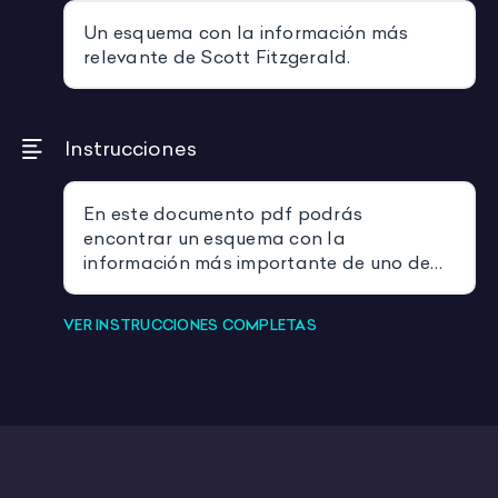
Un esquema con la información más
relevante de Scott Fitzgerald.
Instrucciones
En este documento pdf podrás
encontrar un esquema con la
información más importante de uno de
los autores de la generación perdida,
Scott Fitzgerald. Este esquema es
VER INSTRUCCIONES COMPLETAS
perfecto para acompañaros en vuestro
estudio ya que está hecho de una
manera muy visual.