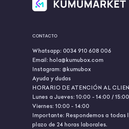
los santos y
no
tenemos que r
clases de espa
llevarla a c
las
A1, con estas f
CONTACTO
Las descri
Los colore
Las partes
Whatsapp:
0034 910 608 006
Email:
hola@kumubox.com
Un
pequeño co
caras e imprí
Instagram:
@kumubox
podrán recorta
Ayuda y dudas
de monstruos.
IDEA 3: DULC
HORARIO DE ATENCIÓN AL CLIEN
SANTOS
Lunes a Jueves: 10:00 - 14:00 / 15:00
Esta actividad
con ella revis
Viernes: 10:00 - 14:00
través de las
r
Importante: Respondemos a todas l
todos los san
partes:
plazo de 24 horas laborales.