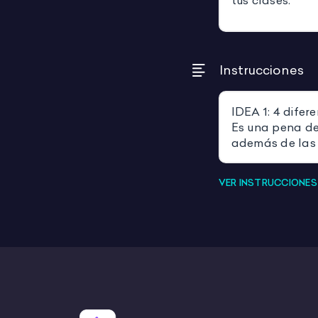
tus clases.
Instrucciones
IDEA 1: 4 difer
Es una pena d
además de las
cultura y se i
IDEA 7: Tabler
VER INSTRUCCIONE
Es un tablero 
dados o un dad
vez tengan la c
ese icono, o c
nombrar el icon
nivel.
IDEA 2: DESC
¡Con esta fich