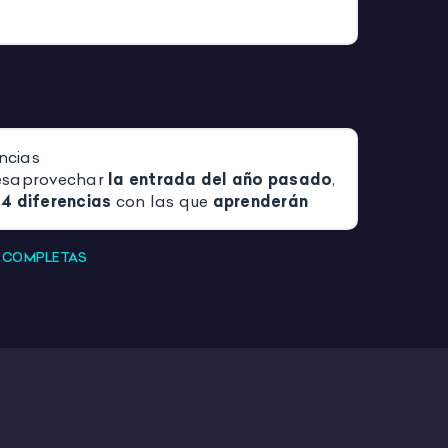
encias
esaprovechar
la entrada del año pasado
,
4 diferencias
con las que
aprenderán
ncluyen actividades.
o de 6×6
S COMPLETAS
en el que simplemente
deben tirar dos
o dos veces y obtendrán la casilla
, una
asilla, tendrán que crear una frase con
ontar una historia en cadena o simplemente
o, todo dependería de la dificultad y el
RIBE Y CREA TU MONSTRUO
a nos alejamos un poco del día de todos