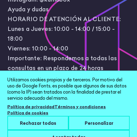
Ayuda y dudas
HORARIO DE ATENCIÓN AL CLIENTE:
Lunes a Jueves: 10:00 - 14:00 / 15:00 -
18:00
Viernes: 10:00 - 14:00
Importante: Respondemos a todas las
consultas en un plazo de 24 horas
laborales.
Utilizamos cookies propias y de terceros. Por motivo del
uso de Google Fonts, es posible que algunos de sus datos
(como la IP) sean tratados con la finalidad de prestar el
servicio adecuado del mismo.
Política de privacidad
Términos y condiciones
Política de cookies
All Rights Reserved © 2026 |
Política de
Rechazar todas
Personalizar
privacidad
|
Términos y condiciones
|
Aviso Legal
|
Configurar cookies