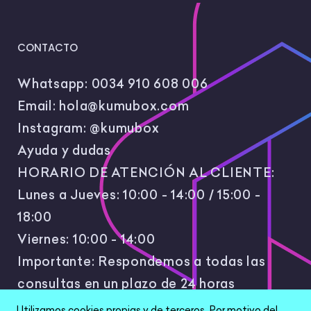
CONTACTO
Whatsapp:
0034 910 608 006
Email:
hola@kumubox.com
Instagram:
@kumubox
Ayuda y dudas
HORARIO DE ATENCIÓN AL CLIENTE:
Lunes a Jueves: 10:00 - 14:00 / 15:00 -
18:00
Viernes: 10:00 - 14:00
Importante: Respondemos a todas las
consultas en un plazo de 24 horas
laborales.
Utilizamos cookies propias y de terceros. Por motivo del