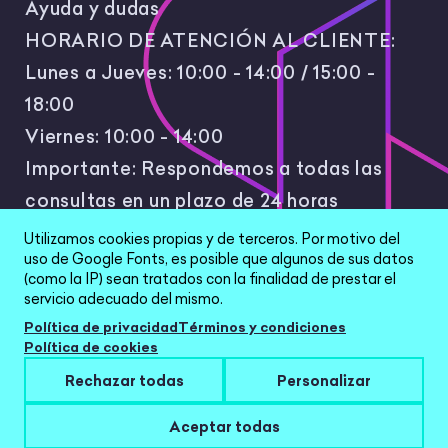
Ayuda y dudas
HORARIO DE ATENCIÓN AL CLIENTE:
Lunes a Jueves: 10:00 - 14:00 / 15:00 -
18:00
Viernes: 10:00 - 14:00
Importante: Respondemos a todas las
consultas en un plazo de 24 horas
laborales.
Utilizamos cookies propias y de terceros. Por motivo del
uso de Google Fonts, es posible que algunos de sus datos
(como la IP) sean tratados con la finalidad de prestar el
servicio adecuado del mismo.
Política de privacidad
Términos y condiciones
Política de cookies
All Rights Reserved © 2026 |
Política de
Rechazar todas
Personalizar
privacidad
|
Términos y condiciones
|
Aviso Legal
|
Configurar cookies
Aceptar todas