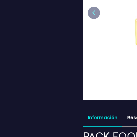
Previous
Información
Res
PACK FOO