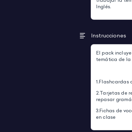
trabajar la te
Inglés.
Instrucciones
El pack incluye
temática de la
1.Flashcardas 
2.Tarjetas de 
repasar gramát
3.Fichas de voc
en clase