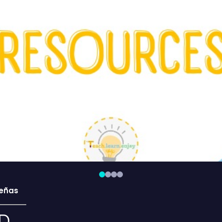
eñas
D