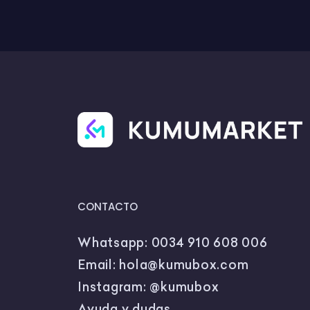
CONTACTO
Whatsapp:
0034 910 608 006
Email:
hola@kumubox.com
Instagram:
@kumubox
Ayuda y dudas